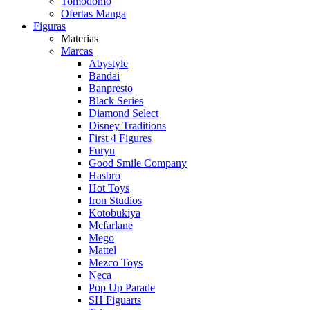
Tomodomo
Ofertas Manga
Figuras
Materias
Marcas
Abystyle
Bandai
Banpresto
Black Series
Diamond Select
Disney Traditions
First 4 Figures
Furyu
Good Smile Company
Hasbro
Hot Toys
Iron Studios
Kotobukiya
Mcfarlane
Mego
Mattel
Mezco Toys
Neca
Pop Up Parade
SH Figuarts