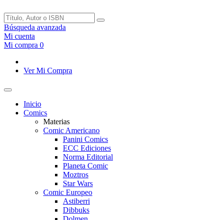
Búsqueda avanzada
Mi cuenta
Mi compra
0
Ver Mi Compra
Inicio
Comics
Materias
Comic Americano
Panini Comics
ECC Ediciones
Norma Editorial
Planeta Comic
Moztros
Star Wars
Comic Europeo
Astiberri
Dibbuks
Dolmen