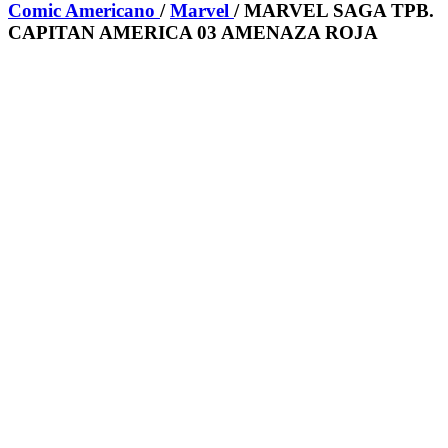
Comic Americano
/
Marvel
/ MARVEL SAGA TPB.
CAPITAN AMERICA 03 AMENAZA ROJA
-5%
MARVEL SAGA TPB.
CAPITAN AMERICA 03
AMENAZA ROJA
MARVEL SAGA TPB
AA.VV
20,00 €
19,00 €
IVA incluido
Autor:
AA.VV