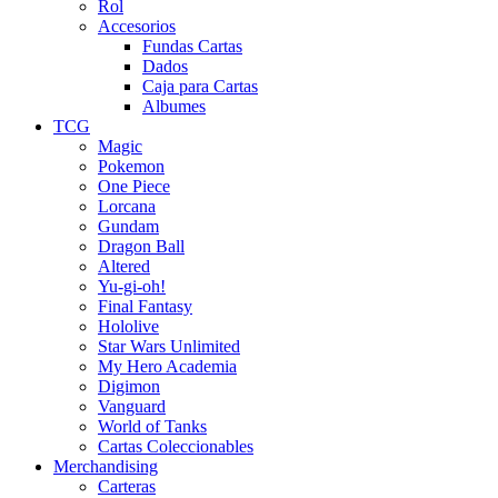
Rol
Accesorios
Fundas Cartas
Dados
Caja para Cartas
Albumes
TCG
Magic
Pokemon
One Piece
Lorcana
Gundam
Dragon Ball
Altered
Yu-gi-oh!
Final Fantasy
Hololive
Star Wars Unlimited
My Hero Academia
Digimon
Vanguard
World of Tanks
Cartas Coleccionables
Merchandising
Carteras