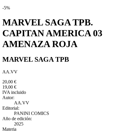
Editorial:
PANINI COMICS
Año de edición:
2025
Materia
Marvel
ISBN:
978-84-1051-913-8
Páginas:
224
Encuadernación:
Rústica
Colección:
MARVEL SAGA
20,00 €
19,00 €
IVA incluido
Reservar
Añadir a favoritos
Sinopsis
El equipo creativo que ha reinventado al Centinela de la Libertad te
ofrece la aventura que cierra una de las más importantes historias
jamás vividas por Steve Rogers: Amenaza Roja . El Capi hace frente