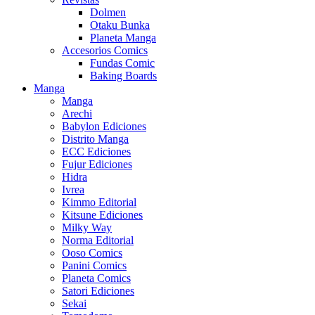
Dolmen
Otaku Bunka
Planeta Manga
Accesorios Comics
Fundas Comic
Baking Boards
Manga
Manga
Arechi
Babylon Ediciones
Distrito Manga
ECC Ediciones
Fujur Ediciones
Hidra
Ivrea
Kimmo Editorial
Kitsune Ediciones
Milky Way
Norma Editorial
Ooso Comics
Panini Comics
Planeta Comics
Satori Ediciones
Sekai