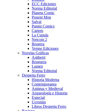
ECC Ediciones
Norma Editorial
Planeta Comic
Ponent Mon
Salvat
Panini Comics
Cartem
La Cupula
Netcom 2
Brugera
Yermo Ediciones
Novelas Gráficas
Astiberri
Bruguera
Lumen
Norma Editorial
Desperta Ferro
Historia Moderna
Contemporanea
Antigua y Medieval
Arqueología e Historia
Especial
Ucronías
Libros Desperta Ferro
Revistas